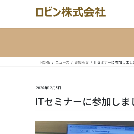
コ
ナ
ン
ビ
テ
ゲ
ン
ー
ツ
シ
へ
ョ
ス
ン
キ
に
ッ
移
HOME
ニュース
お知らせ
ITセミナーに参加しまし
プ
動
2020年12月5日
ITセミナーに参加しま