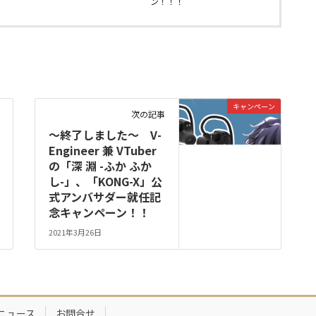
ン！！！
キャンペーン
次の記事
～終了しました～ V-
Engineer 兼 VTuber
の「深 淵 -ふか ふか
し-」、「KONG-X」公
式アンバサダー就任記
念キャンペーン！！
2021年3月26日
ニュース
お問合せ