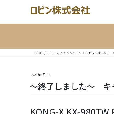
コ
ナ
ン
ビ
テ
ゲ
ン
ー
ツ
シ
へ
ョ
ス
ン
キ
に
ッ
移
HOME
ニュース
キャンペーン
～終了しました～ 
プ
動
2021年2月9日
～終了しました～ キ
KONG-X KX-980