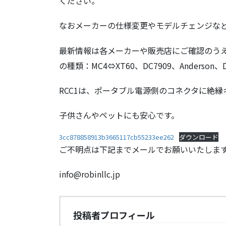
ください。
なおメーカーの仕様変更やモデルチェンジな
最新情報は各メーカーや販売店にご確認のうえ、
の種類：MC4⇔XT60、DC7909、Anders
RCC1は、ポータブル電源側のコネクタに絶
子供さんやペットにも安心です。
3cc878858913b3665117cb55233ee262
ダウンロード
ご不明点は下記までメールでお願いいたしま
info@robinllc.jp
投稿者プロフィール