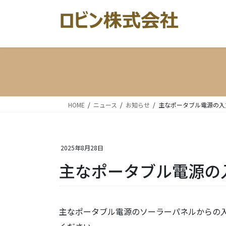
コ
ナ
ン
ビ
テ
ゲ
ン
ー
ツ
シ
へ
ョ
ス
ン
キ
に
ッ
移
HOME
ニュース
お知らせ
主なポータブル電源の入
プ
動
2025年8月28日
主なポータブル電源の
主なポータブル電源のソーラーパネルからの入力